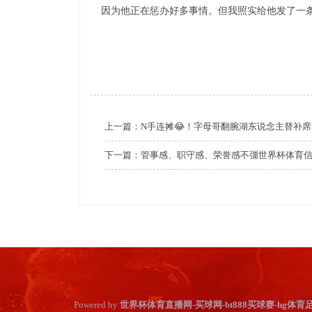
因为他正在惩办好多事情。但我照实给他发了一条
上一篇：
N手连摊😂！字母哥翻腕湖东说念主替补
下一篇：
管事感、职守感、荣誉感不彊世界杯体育
Powered by
世界杯体育直播网-买球网-bt888买球赛-hg体育足