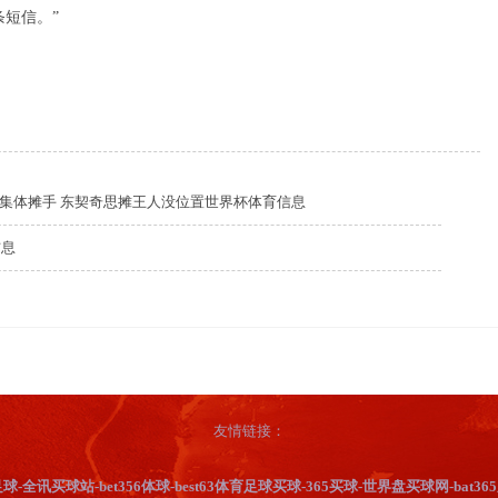
短信。”
席集体摊手 东契奇思摊王人没位置世界杯体育信息
信息
友情链接：
球-全讯买球站-bet356体球-best63体育足球买球-365买球-世界盘买球网-ba