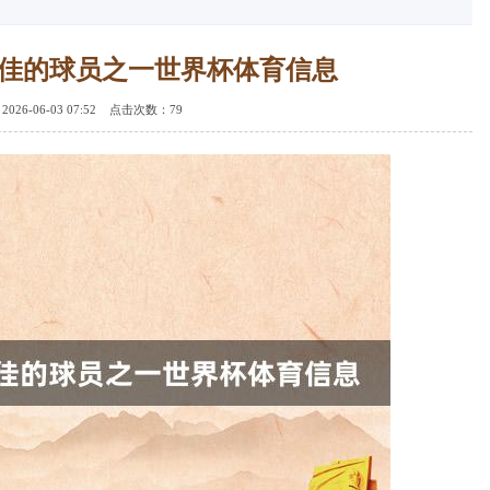
佳的球员之一世界杯体育信息
26-06-03 07:52 点击次数：79